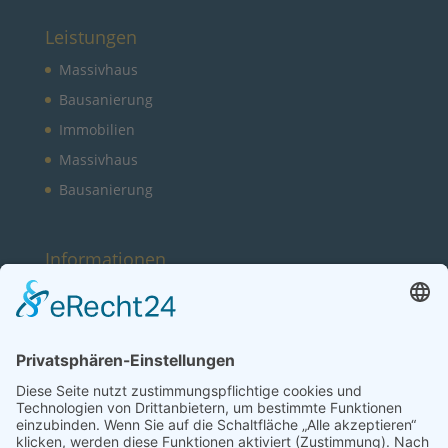
Leistungen
Massivhaus
Bausanierung
Immobilien
Massivhaus
Bausanierung
Informationen
Galerie
SpreeHaus Qualität
Partner
Anfrage