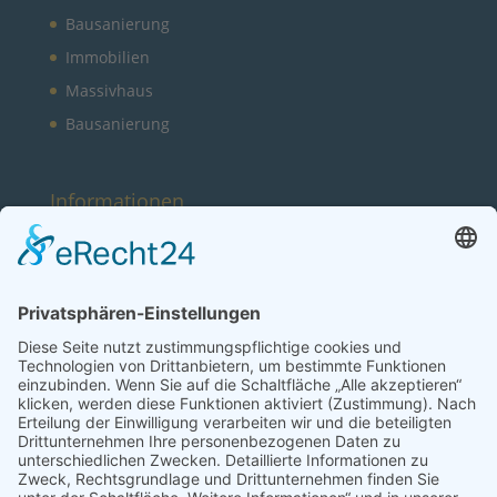
Bausanierung
Immobilien
Massivhaus
Bausanierung
Informationen
Galerie
SpreeHaus Qualität
Partner
Anfrage
Sie haben Fragen?
030 656 610 90